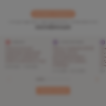
Резюме
ОФОРМИТЬ ПРЕДЗАКАЗ
Популярные программы повышения
квалификации
ВЕБИНАР
ОЧНОЕ ОБУЧЕНИЕ
Психологическая
Работа с травмой в SOLWI
Пра
коррекция нарушений
терапии: метод
сис
пищевого поведения
десенсибилизации и
тер
(избыточной массы тела)
переработки травмы
под
Ф.Шапиро
Хел
03.09.2026 – 13.09.2026
21.12.2026 – 22.12.2026
08.1
Показать больше