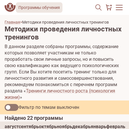
Программы обучения
Главная
Методики проведения личностных тренингов
Методики проведения личностных
тренингов
В данном разделе собраны программы, содержание
которых позволяет участникам не только
проработать свои личные запросы, но и повысить
свою квалификацию как ведущего психологических
групп. Если Вы хотите посетить тренинг только для
личностного развития и самосовершенствования,
рекомендуем познакомиться с перечнем программ
раздела «
Тренинги личностного роста (психология
жизни)
»
Фильтр по темам
выключен
Найдено
22
программы
август
сентябрь
октябрь
ноябрь
декабрь
январь
февраль