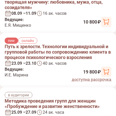
творящая мужчину: любовника, мужа, отца,
созидателя»
08.09 –11.09
16 ак. часов
Ведущие:
10 800 ₽
Е.Я. Мищенко
new
онлайн
Путь к зрелости. Технологии индивидуальной и
групповой работы по сопровождению клиента в
процессе психологического взросления
23.09 –23.10
40 ак. часов
Ведущие:
19 800 ₽
И.Е. Марина
доступна рассрочка
в аудитории
Методика проведения групп для женщин
«Пробуждение и развитие женственности»
25.09 –27.09
24 ак. часа