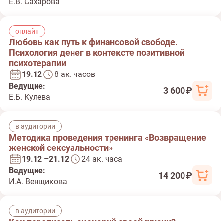
Е.В. Сахарова
онлайн
Любовь как путь к финансовой свободе.
Психология денег в контексте позитивной
психотерапии
19.12
8 ак. часов
Ведущие:
3 600 ₽
Е.Б. Кулева
в аудитории
Методика проведения тренинга «Возвращение
женской сексуальности»
19.12 –21.12
24 ак. часа
Ведущие:
14 200 ₽
И.А. Венщикова
в аудитории