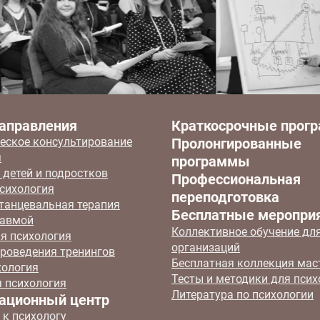
аправления
Краткосрочные прог
еское консультирование
Пролонгированные
я
программы
 детей и подростков
Профессиональная
сихология
переподготовка
 танцевальная терапия
Бесплатные меропри
равмой
Коллективное обучение дл
я психология
организаций
роведения тренингов
Бесплатная коллекция мас
хология
Тесты и методики для псих
 психология
Литература по психологии
ационный центр
 к психологу