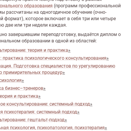
онального образования
(программ профессиональной
ы рассчитаны на одногодичное обучение (очно-
 формат), которое включает в себя три или четыре
ью две или три недели каждая.
но завершившим переподготовку, выдаётся диплом о
нальном образовании в одной из областей:
ьтирование: теория и практика
»
: практика психологического консультирования
»
ация. Подготовка специалистов по урегулированию
ю примирительных процедур
»
сихология
»
ка бизнес–тренеров
»
теория и практика
»
ое консультирование: системный подход
»
я психотерапия: системный подход
»
ьтирование: гештальт-подход
»
ная психология, психопатология, психотерапия
»