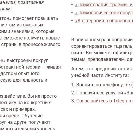
 анализ, позитивная
«
Психотерапия травмы: и
ткам.
«
Психологическое консул
атон» помогает повышать
«
Арт-терапия в образован
алистам из смежных
скими знаниями, которые
ы сможете получить новые
В описанном разнообразии
 страны в процессе живого
сориентироваться тщатель
сайте. Вы можете отфильт
темам, преподавателям, да
он» выстроены вокруг
бстрактной теории — живая
А тем, кто предпочитает «
одством опытного
учебной части Института:
ескую деятельность и
Звоните по телефону:
+7 
.
Пользуйтесь услугой «За
з действие. Вы не просто
Связывайтесь в Telegram
 технику на конкретных
сах и примерах,
й среде. Обучение
руг на друге, получают
амостоятельный уровень.