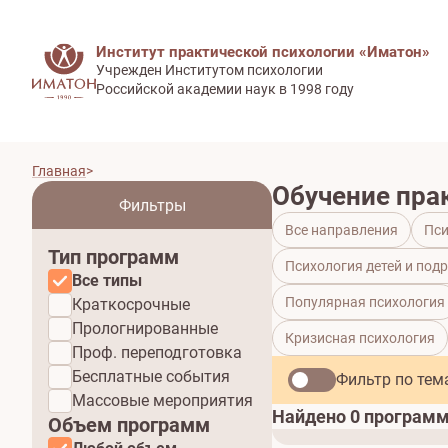
Институт практической психологии «Иматон»
Учрежден Институтом психологии
Российской академии наук в 1998 году
Главная
Обучение пра
Фильтры
Все направления
Пси
Тип программ
Психология детей и под
Все типы
Популярная психология
Краткосрочные
Прологнированные
Кризисная психология
Проф. переподготовка
Бесплатные события
Фильтр по те
Массовые мероприятия
Найдено
0
програм
Объем программ