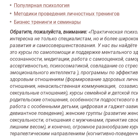
Популярная психология
Методики проведения личностных тренингов
Бизнес тренинги и семинары
Обратите, пожалуйста, внимание:
«Практическая психо
интересна не только специалистам, но и более широко
развития и самосовершенствования. У нас вы найдёте
это курсы по самопомощи и поддержке ментального зд
осознанности, медитации, работа с самооценкой, само
ассертивностью, психосоматикой, совладание со стре
эмоционального интеллекта ), программы по эффекти
здоровым отношениям (формирование здоровых личны
отношения, ненасильственная коммуникация, созависи
сексуальные отношения), курсы семейной и детской пси
родительские отношения, особенности подросткового в
работа с особенными детьми, цифровая и гаджет-зави
девиантное поведение), женские группы (развитие жен
сексуальности, отношения с мужчинами, принятие свое
лишним весом), и конечно, огромное разнообразие кур
терапевтическим направлениям (когнитивно-поведенче