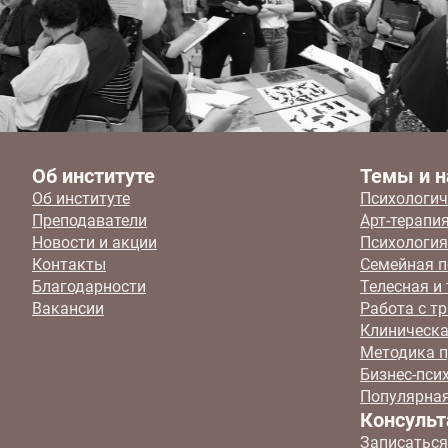
Об институте
Темы и н
Об институте
Психологич
Преподаватели
Арт-терапи
Новости и акции
Психология
Контакты
Семейная п
Благодарности
Телесная и
Вакансии
Работа с т
Клиническа
Методика п
Бизнес-пси
Популярная
Консульт
Записаться