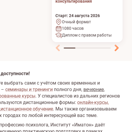
консультирования
пр
Старт: 24 августа 2026
Ст
Очный формат
1080 часов
Диплом с правом работы
 доступности!
е выбрать сами с учётом своих временных и
 –
семинары и тренинги
полного дня,
вечерние
,
рованные курсы
. У специалистов из дальних регионов
ользуются дистанционные формы:
онлайн-курсы,
дистанционное обучение
. Мы также организовываем
х городах по любой интересующей вас теме.
 профессию психолога, Институт «Иматон» даёт
ноценную практическую подготовку в рамках