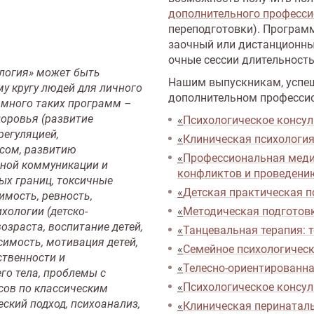
дополнительного професси
переподготовки). Программ
заочный или дистанционный
очные сессии длительност
логия» может быть
Нашим выпускникам, успеш
му кругу людей для личного
дополнительном профессио
 много таких программ –
оровья (развитие
«
Психологическое консул
регуляцией,
«
Клиническая психология
ссом, развитию
«
Профессиональная меди
вной коммуникации и
конфликтов и проведени
х границ, токсичные
«
Детская практическая п
мость, ревность,
хологии (детско-
«
Методическая подготов
озраста, воспитание детей,
«
Танцевальная терапия: 
симость, мотивация детей,
«
Семейное психологическ
ственности и
«
Телесно-ориентированна
го тела, проблемы с
«
Психологическое консул
сов по классическим
ский подход, психоанализ,
«
Клиническая перинаталь