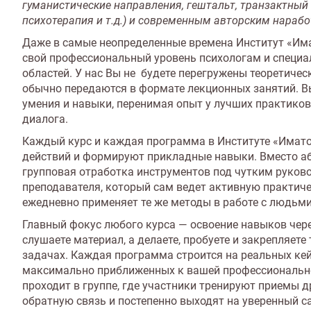
гуманистические направления, гештальт, транзактный
психотерапия и т.д.) и современным авторским нарабо
Даже в самые неопределенные времена Институт «Им
свой профессиональный уровень психологам и специ
областей. У нас Вы не будете перегружены теоретиче
обычно передаются в формате лекционных занятий. В
умения и навыки, перенимая опыт у лучших практиков
диалога.
Каждый курс и каждая программа в Институте «Имат
действий и формируют прикладные навыки. Вместо а
групповая отработка инструментов под чутким руков
преподавателя, который сам ведет активную практич
ежедневно применяет те же методы в работе с людьми
Главный фокус любого курса — освоение навыков чере
слушаете материал, а делаете, пробуете и закрепляете
задачах. Каждая программа строится на реальных кей
максимально приближенных к вашей профессионально
проходит в группе, где участники тренируют приемы д
обратную связь и постепенно выходят на уверенный с