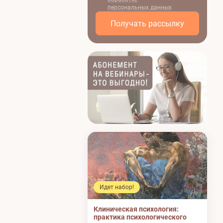
персональных данных
Получать рассылку
Идет набор!
И
Клиническая психология:
Пс
практика психологического
ко