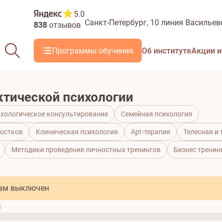
5.0
Санкт-Петербург, 10 линия Васильевс
838
отзывов
Программы обучения
Об институте
Акции и
ктической психологии
хологическое консультирование
Семейная психология
ростков
Клиническая психология
Арт-терапия
Телесная и
Методики проведения личностных тренингов
Бизнес тренин
мам
выключен
м