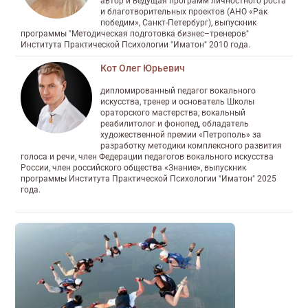
автор и ведущая программ личностного роста
и благотворительных проектов (АНО «Рак
победим», Санкт-Петербург), выпускник
программы "Методическая подготовка бизнес–тренеров"
Института Практической Психологии "Иматон" 2010 года.
Кот Олег Юрьевич
дипломированный педагог вокального
искусства, тренер и основатель Школы
ораторского мастерства, вокальный
реабилитолог и фонопед, обладатель
художественной премии «Петрополь» за
разработку методики комплексного развития
голоса и речи, член Федерации педагогов вокального искусства
России, член российского общества «Знание», выпускник
программы Института Практической Психологии "Иматон" 2025
года.