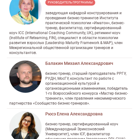
РУКОВОДИТЕЛЬ ПРОГРАММЫ
заведующая кафедрой конструирования и
проведения бизнес-тренингов Института
практической психологии «Иматон», бизнес-
тренер, фасилитатор, сертифицированный
коуч ICC (International Coaching Community, UK), ретиминг-коуч
(Institute of Reteaming, FIN), специалист в области психологии
развития взрослых (Leadership Maturity Framework & MAP), член
Межрегиональной общественной организации тренеров и
консультантов.
Балакин Михаил Александрович
бизнес-тренер, старший преподаватель РРГУ,
РУДН, МосГУ, консультант по работе с
организационной культурой и
организационными изменениями, победитель
1-го Всероссийского конкурса «Мастер бизнес-
тренинга», член правления некоммерческого
партнерства «Сообщество бизнес-тренеров».
Рюсэ Елена Александровна
бизнес-тренер, сертифицированный коуч
(Международный Эриксоновский
Университет), член ICF, фасилитатор