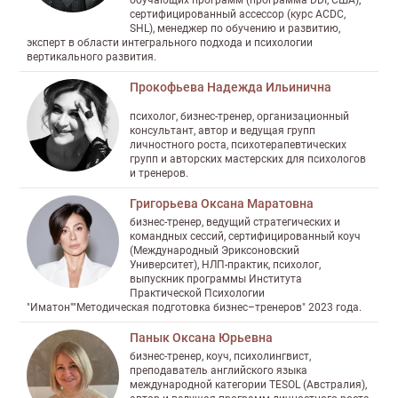
обучающих программ (программа DDI, США),
сертифицированный ассессор (курс ACDC,
SHL), менеджер по обучению и развитию,
эксперт в области интегрального подхода и психологии
вертикального развития.
Прокофьева Надежда Ильинична
психолог, бизнес-тренер, организационный
консультант, автор и ведущая групп
личностного роста, психотерапевтических
групп и авторских мастерских для психологов
и тренеров.
Григорьева Оксана Маратовна
бизнес-тренер, ведущий стратегических и
командных сессий, сертифицированный коуч
(Международный Эриксоновский
Университет), НЛП-практик, психолог,
выпускник программы Института
Практической Психологии
"Иматон""Методическая подготовка бизнес–тренеров" 2023 года.
Панык Оксана Юрьевна
бизнес-тренер, коуч, психолингвист,
преподаватель английского языка
международной категории TESOL (Австралия),