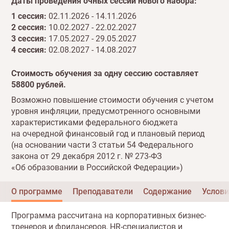
Даты проведения очных сессий нового набора:
1 сессия:
02.11.2026 - 14.11.2026
2 сессия:
10.02.2027 - 22.02.2027
3 сессия:
17.05.2027 - 29.05.2027
4 сессия:
02.08.2027 - 14.08.2027
Стоимость обучения за одну сессию составляет
58800 рублей.
Возможно повышение стоимости обучения с учетом
уровня инфляции, предусмотренного основными
характеристиками федерального бюджета
на очередной финансовый год и плановый период
(на основании части 3 статьи 54 Федерального
закона от 29 декабря 2012 г. № 273-ФЗ
«Об образовании в Российской Федерации»)
О программе
Преподаватели
Содержание
Услов
Вступление
Программа рассчитана на корпоративных бизнес-
тренеров и фрилансеров, HR-специалистов и